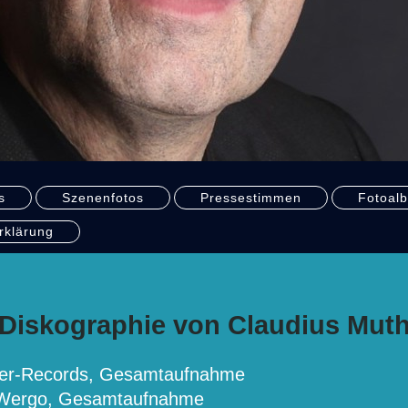
s
Szenenfotos
Pressestimmen
Fotoal
rklärung
Diskographie von Claudius Mut
yer-Records, Gesamtaufnahme
Wergo, Gesamtaufnahme