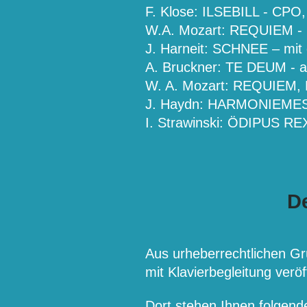
F. Klose: ILSEBILL - CP
W.A. Mozart: REQUIEM - 
J. Harneit: SCHNEE – mit
A. Bruckner: TE DEUM - 
W. A. Mozart: REQUIEM, R
J. Haydn: HARMONIEMESSE
I. Strawinski: ÖDIPUS REX
D
Aus urheberrechtlichen 
mit Klavierbegleitung verö
Dort stehen Ihnen folgend